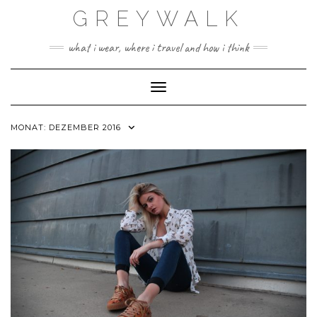
Skip
GREYWALK
to
content
what i wear, where i travel and how i think
Toggle Navigation
MONAT:
DEZEMBER 2016