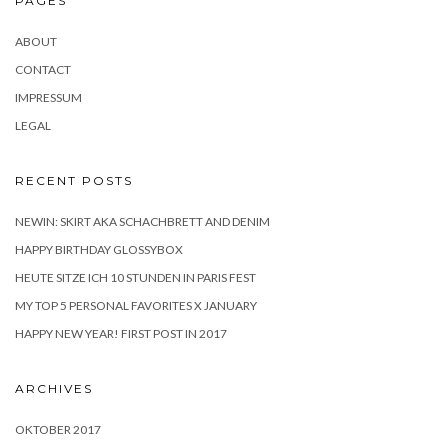
PAGES
ABOUT
CONTACT
IMPRESSUM
LEGAL
RECENT POSTS
NEWIN: SKIRT AKA SCHACHBRETT AND DENIM
HAPPY BIRTHDAY GLOSSYBOX
HEUTE SITZE ICH 10 STUNDEN IN PARIS FEST
MY TOP 5 PERSONAL FAVORITES X JANUARY
HAPPY NEW YEAR! FIRST POST IN 2017
ARCHIVES
OKTOBER 2017