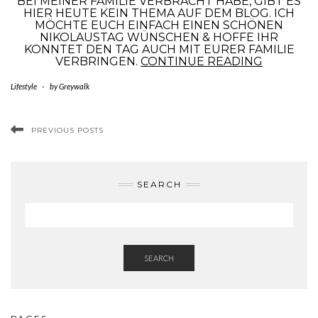
BEI MEINER FAMILIE VERBRACHT HABE, GIBT ES
HIER HEUTE KEIN THEMA AUF DEM BLOG. ICH
MÖCHTE EUCH EINFACH EINEN SCHÖNEN
NIKOLAUSTAG WÜNSCHEN & HOFFE IHR
KONNTET DEN TAG AUCH MIT EURER FAMILIE
6.
VERBRINGEN.
CONTINUE READING
DEZEMB
–
Lifestyle
-
by
Greywalk
HAPPY
NIKOLAU
PREVIOUS POSTS
SEARCH
SEARCH