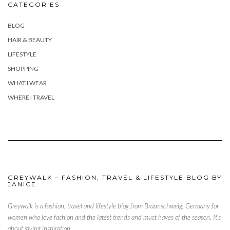
CATEGORIES
BLOG
HAIR & BEAUTY
LIFESTYLE
SHOPPING
WHAT I WEAR
WHERE I TRAVEL
GREYWALK – FASHION, TRAVEL & LIFESTYLE BLOG BY
JANICE
Greywalk is a fashion, travel and lifestyle blog from Braunschweig, Germany for
women who love fashion and the latest trends and must haves of the season. It’s
about giving inspiration.