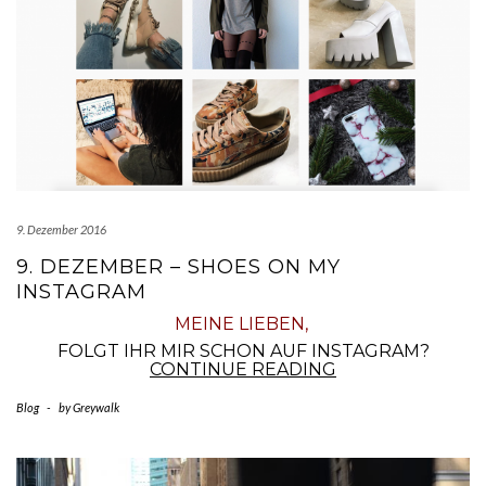
9. Dezember 2016
9. DEZEMBER – SHOES ON MY
INSTAGRAM
MEINE LIEBEN,
FOLGT IHR MIR SCHON AUF INSTAGRAM?
9.
CONTINUE READING
DEZEMBER
–
Blog
-
by
Greywalk
SHOES
ON
MY
INSTAGRAM