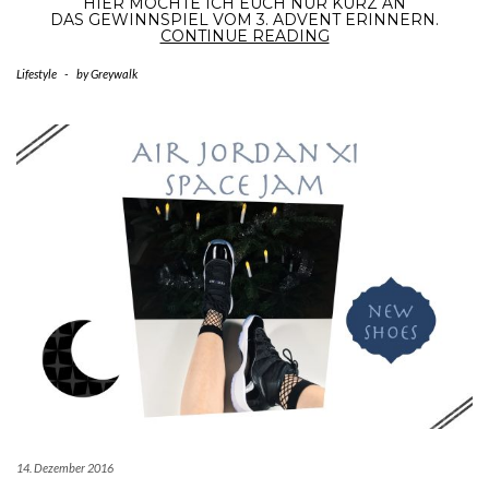
HIER MÖCHTE ICH EUCH NUR KURZ AN
DAS GEWINNSPIEL VOM 3. ADVENT ERINNERN.
17.
CONTINUE READING
DEZEMBER
–
Lifestyle
-
by
Greywalk
ERINNERUNG
GEWINNSPIEL
VS
14. Dezember 2016