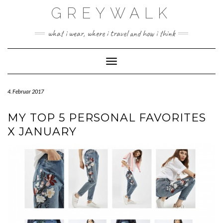
Skip
GREYWALK
to
content
what i wear, where i travel and how i think
Toggle Navigation
4. Februar 2017
MY TOP 5 PERSONAL FAVORITES
X JANUARY