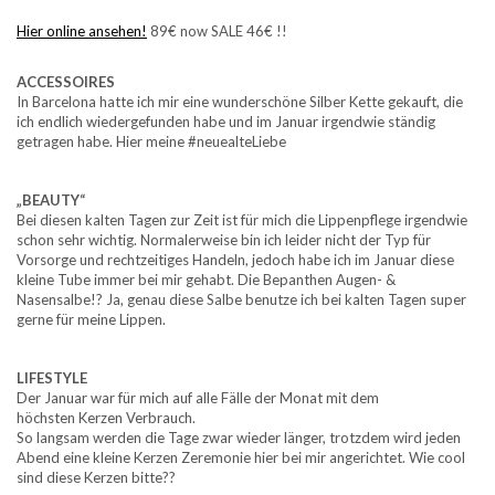
Hier online ansehen!
89€ now SALE 46€ !!
ACCESSOIRES
In Barcelona hatte ich mir eine wunderschöne Silber Kette gekauft, die
ich endlich wiedergefunden habe und im Januar irgendwie ständig
getragen habe. Hier meine #neuealteLiebe
„BEAUTY“
Bei diesen kalten Tagen zur Zeit ist für mich die Lippenpflege irgendwie
schon sehr wichtig. Normalerweise bin ich leider nicht der Typ für
Vorsorge und rechtzeitiges Handeln, jedoch habe ich im Januar diese
kleine Tube immer bei mir gehabt. Die Bepanthen Augen- &
Nasensalbe!? Ja, genau diese Salbe benutze ich bei kalten Tagen super
gerne für meine Lippen.
LIFESTYLE
Der Januar war für mich auf alle Fälle der Monat mit dem
höchsten Kerzen Verbrauch.
So langsam werden die Tage zwar wieder länger, trotzdem wird jeden
Abend eine kleine Kerzen Zeremonie hier bei mir angerichtet. Wie cool
sind diese Kerzen bitte??