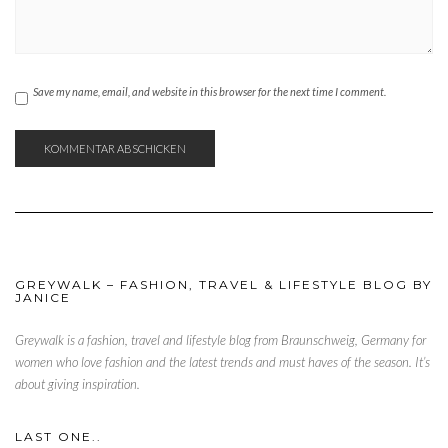
Save my name, email, and website in this browser for the next time I comment.
GREYWALK – FASHION, TRAVEL & LIFESTYLE BLOG BY
JANICE
Greywalk is a fashion, travel and lifestyle blog from Braunschweig, Germany for
women who love fashion and the latest trends and must haves of the season. It’s
about giving inspiration.
LAST ONE..