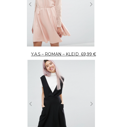
Y.A.S – ROMAN – KLEID 69,99 €