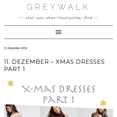
Skip
GREYWALK
to
content
what i wear, where i travel and how i think
Toggle Navigation
11. Dezember 2016
11. DEZEMBER – XMAS DRESSES
PART 1