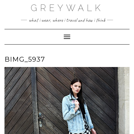
Skip
GREYWALK
to
content
what i wear, where i travel and how i think
Toggle Navigation
BIMG_5937