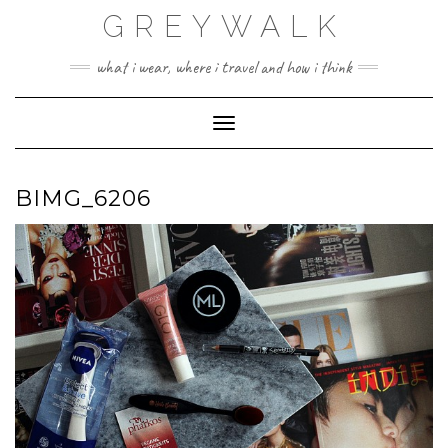
Skip
GREYWALK
to
content
what i wear, where i travel and how i think
Toggle Navigation
BIMG_6206