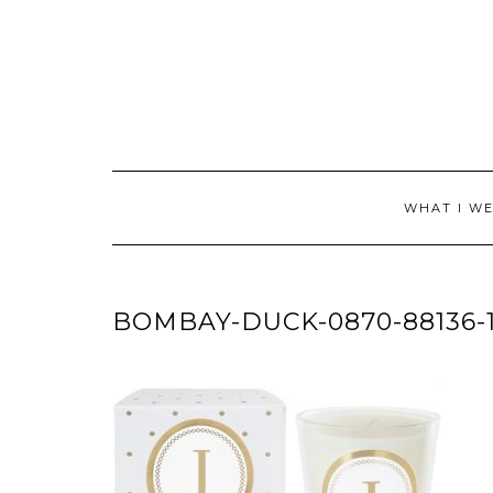
Skip
to
content
WHAT I W
BOMBAY-DUCK-0870-88136-