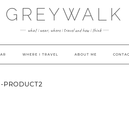
GREYWALK
what i wear, where i travel and how i think
EAR
WHERE I TRAVEL
ABOUT ME
CONTA
1-PRODUCT2