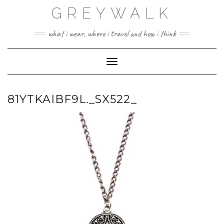
Skip
GREYWALK
to
content
what i wear, where i travel and how i think
Toggle Navigation
81YTKAIBF9L._SX522_