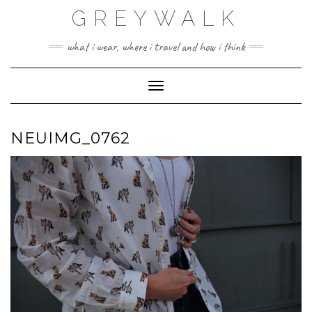
Skip
GREYWALK
to
content
what i wear, where i travel and how i think
Toggle Navigation
NEUIMG_0762