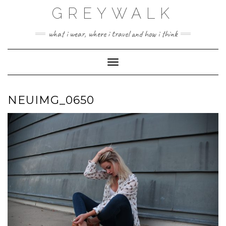
Skip
GREYWALK
to
content
what i wear, where i travel and how i think
Toggle Navigation
NEUIMG_0650