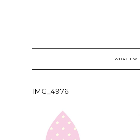
Skip
to
content
WHAT I W
IMG_4976