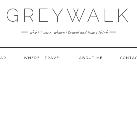
GREYWALK
what i wear, where i travel and how i think
EAR
WHERE I TRAVEL
ABOUT ME
CONTA