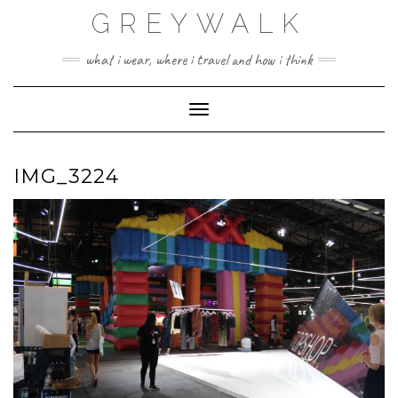
Skip
GREYWALK
to
content
what i wear, where i travel and how i think
Toggle Navigation
IMG_3224