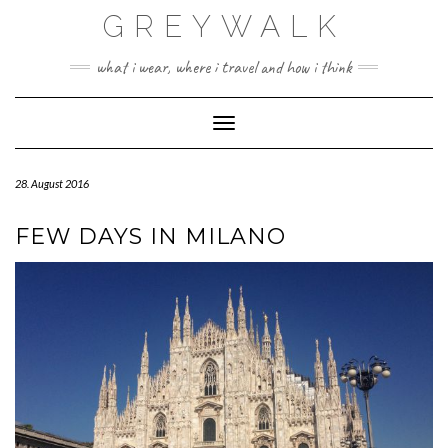
Skip
GREYWALK
to
content
what i wear, where i travel and how i think
Toggle Navigation
28. August 2016
FEW DAYS IN MILANO