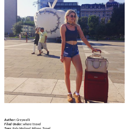
Author:
Greywalk
Filed Under:
where I travel
Tags:
Italy
,
Mailand
,
Milano
,
Travel