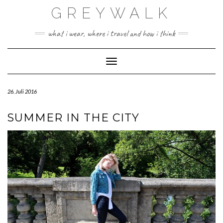
Skip
GREYWALK
to
content
what i wear, where i travel and how i think
Toggle Navigation
26. Juli 2016
SUMMER IN THE CITY