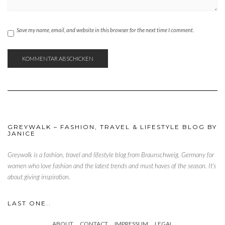
Save my name, email, and website in this browser for the next time I comment.
GREYWALK – FASHION, TRAVEL & LIFESTYLE BLOG BY
JANICE
Greywalk is a fashion, travel and lifestyle blog from Braunschweig, Germany for
women who love fashion and the latest trends and must haves of the season. It’s
about giving inspiration.
LAST ONE..
ABOUT
CONTACT
IMPRESSUM
LEGAL