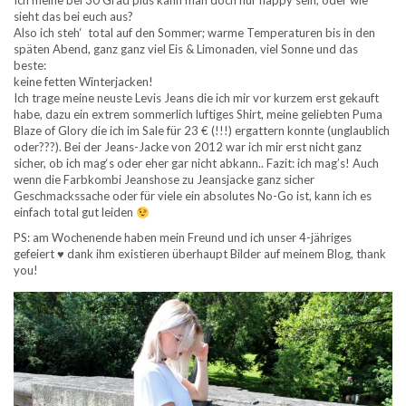
Ich meine bei 30 Grad plus kann man doch nur happy sein, oder wie
sieht das bei euch aus?
Also ich steh‘ total auf den Sommer; warme Temperaturen bis in den
späten Abend, ganz ganz viel Eis & Limonaden, viel Sonne und das
beste:
keine fetten Winterjacken!
Ich trage meine neuste Levis Jeans die ich mir vor kurzem erst gekauft
habe, dazu ein extrem sommerlich luftiges Shirt, meine geliebten Puma
Blaze of Glory die ich im Sale für 23 € (!!!) ergattern konnte (unglaublich
oder???). Bei der Jeans-Jacke von 2012 war ich mir erst nicht ganz
sicher, ob ich mag‘s oder eher gar nicht abkann.. Fazit: ich mag’s! Auch
wenn die Farbkombi Jeanshose zu Jeansjacke ganz sicher
Geschmackssache oder für viele ein absolutes No-Go ist, kann ich es
einfach total gut leiden
PS: am Wochenende haben mein Freund und ich unser 4-jähriges
gefeiert ♥ dank ihm existieren überhaupt Bilder auf meinem Blog, thank
you!