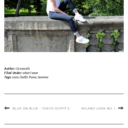
Author:
Greywalk
Filed Under:
what I wear
Tags:
Levis
,
Outfit
,
Puma
,
Summer
BLUE ON BLUE – TOKYO OUTFIT 5
MILANO LOOK NO. 1