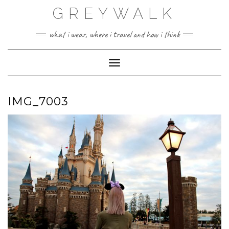
Skip
GREYWALK
to
content
what i wear, where i travel and how i think
Toggle Navigation
IMG_7003