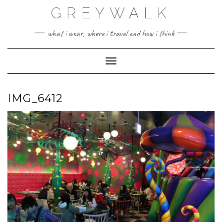
Skip
GREYWALK
to
content
what i wear, where i travel and how i think
Toggle Navigation
IMG_6412