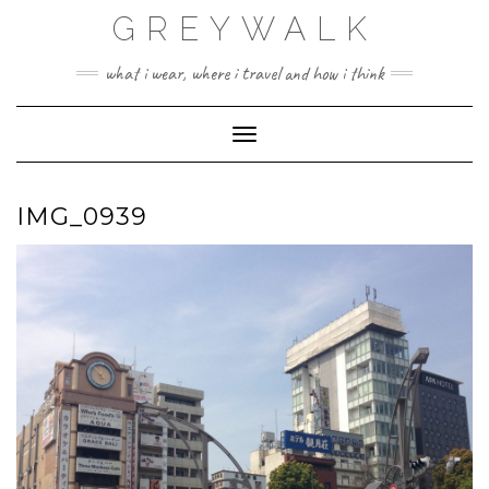
Skip
GREYWALK
to
content
what i wear, where i travel and how i think
Toggle Navigation
IMG_0939