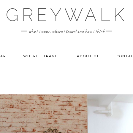
GREYWALK
what i wear, where i travel and how i think
EAR
WHERE I TRAVEL
ABOUT ME
CONTA