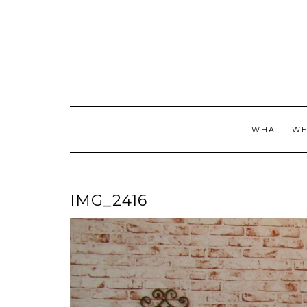
Skip
to
content
WHAT I W
IMG_2416