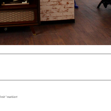
d mit
*
markiert