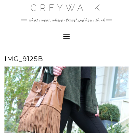
Skip
GREYWALK
to
content
what i wear, where i travel and how i think
Toggle Navigation
IMG_9125B