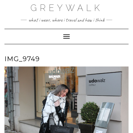
Skip
GREYWALK
to
content
what i wear, where i travel and how i think
Toggle Navigation
IMG_9749