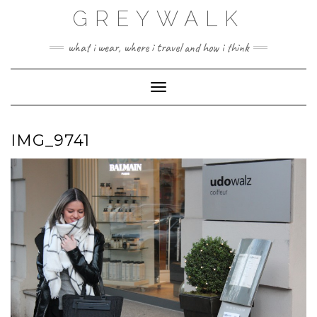
Skip
GREYWALK
to
content
what i wear, where i travel and how i think
Toggle Navigation
IMG_9741