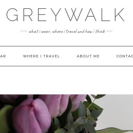
GREYWALK
what i wear, where i travel and how i think
EAR
WHERE I TRAVEL
ABOUT ME
CONTA